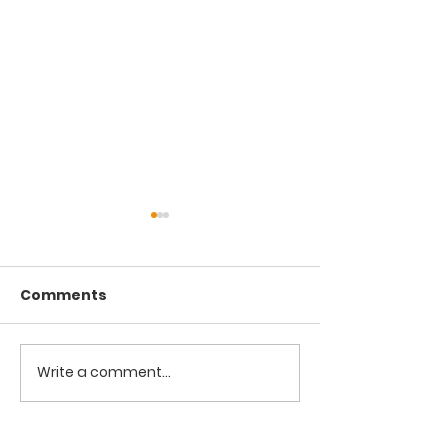
Comments
Šv. Kalėdos 2
Write a comment...
Gavėnios rekolekcijos