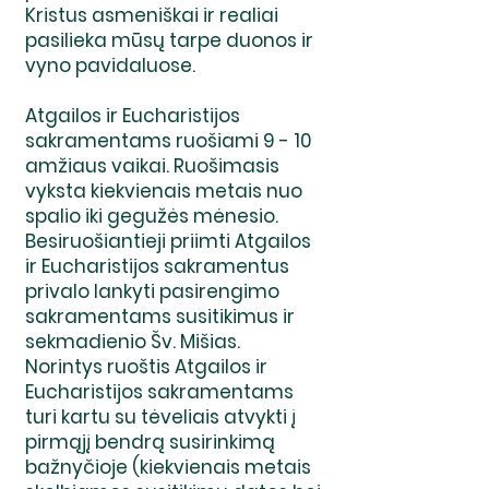
Kristus asmeniškai ir realiai
pasilieka mūsų tarpe duonos ir
vyno pavidaluose.
Atgailos ir Eucharistijos
sakramentams ruošiami 9 - 10
amžiaus vaikai. Ruošimasis
vyksta kiekvienais metais nuo
spalio iki gegužės mėnesio.
Besiruošiantieji priimti Atgailos
ir Eucharistijos sakramentus
privalo lankyti pasirengimo
sakramentams susitikimus ir
sekmadienio Šv. Mišias.
Norintys ruoštis Atgailos ir
Eucharistijos sakramentams
turi kartu su tėveliais atvykti į
pirmąjį bendrą susirinkimą
bažnyčioje (kiekvienais metais