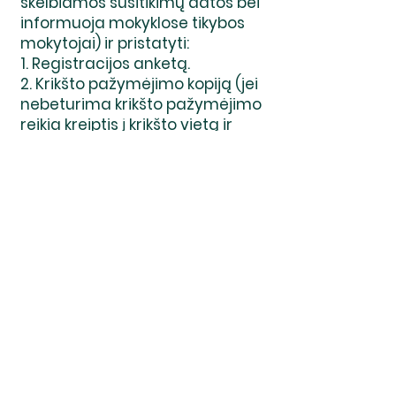
skelbiamos susitikimų datos bei
informuoja mokyklose tikybos
mokytojai) ir pristatyti:
1. Registracijos anketą.
2. Krikšto pažymėjimo kopiją (jei
nebeturima krikšto pažymėjimo
reikia kreiptis į krikšto vietą ir
išsiimti pažymą dėl krikšto
sakramento).
Mūsų parapijoje pirmąjai
Komunijai ruošiami moksleiviai
iš: Juventos, Ragainės,
Salduvės, Jovaro, Rasos ir
Zoknių progimnazijų, Sauliaus
Sondeckio menų ir Sporto
gimnazijų.