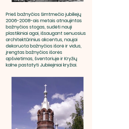
Prieš bažnyčios šimtmečio jubiliejų
2006-2008
-ais metais atnaujintas
bažnyčios stogas, sudėti nauji
plastikiniai agai, išsaugant senuosius
architektūrinius akcentus, naujai
dekoruota bažnyčios išorė ir vidus,
įrengtas bažnyčios išorės
apšvietimas, šventoriuje ir Kryžių
kalne pastatyti Jubiiejiniai kryžiai.