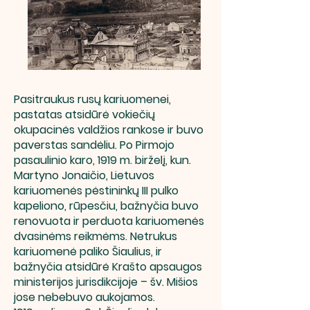
Pasitraukus rusų kariuomenei,
pastatas atsidūrė vokiečių
okupacinės valdžios rankose ir buvo
paverstas sandėliu. Po Pirmojo
pasaulinio karo, 1919 m. birželį, kun.
Martyno Jonaičio, Lietuvos
kariuomenės pėstininkų III pulko
kapeliono, rūpesčiu, bažnyčia buvo
renovuota ir perduota kariuomenės
dvasinėms reikmėms. Netrukus
kariuomenė paliko Šiaulius, ir
bažnyčia atsidūrė Krašto apsaugos
ministerijos jurisdikcijoje – šv. Mišios
jose nebebuvo aukojamos.