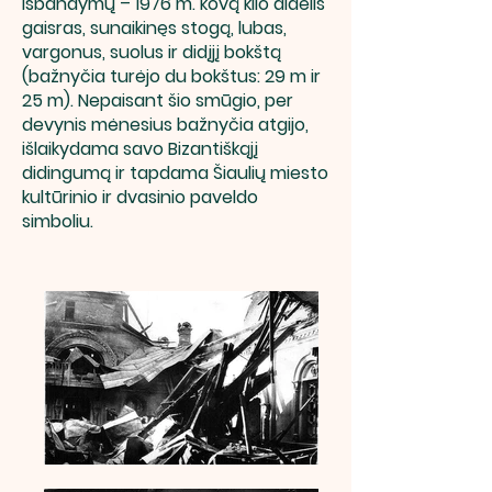
išbandymų – 1976 m. kovą kilo didelis
gaisras, sunaikinęs stogą, lubas,
vargonus, suolus ir didįjį bokštą
(bažnyčia turėjo du bokštus: 29 m ir
25 m). Nepaisant šio smūgio, per
devynis mėnesius bažnyčia atgijo,
išlaikydama savo Bizantiškąjį
didingumą ir tapdama Šiaulių miesto
kultūrinio ir dvasinio paveldo
simboliu.