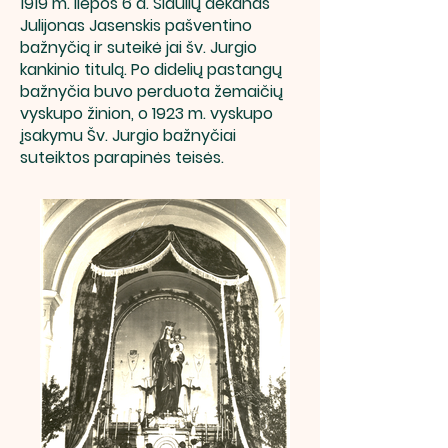
1919 m. liepos 6 d. Šiaulių dekanas
Julijonas Jasenskis pašventino
bažnyčią ir suteikė jai šv. Jurgio
kankinio titulą. Po didelių pastangų
bažnyčia buvo perduota žemaičių
vyskupo žinion, o 1923 m. vyskupo
įsakymu Šv. Jurgio bažnyčiai
suteiktos parapinės teisės.