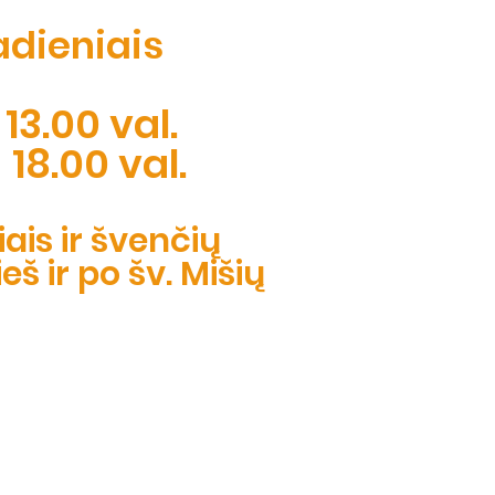
adieniais​
 13.00 val.
 18.00 val.
ais ir švenčių
š ir po šv. Mišių