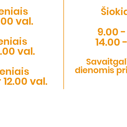
eniais​
Šioki
.00 val.
9.00 -
eniais
14.00 -
8.00 val.
Savaitgali
dienomis prie
eniais
r 12.00 val.