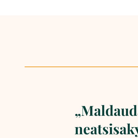
„Maldaud
neatsisaky