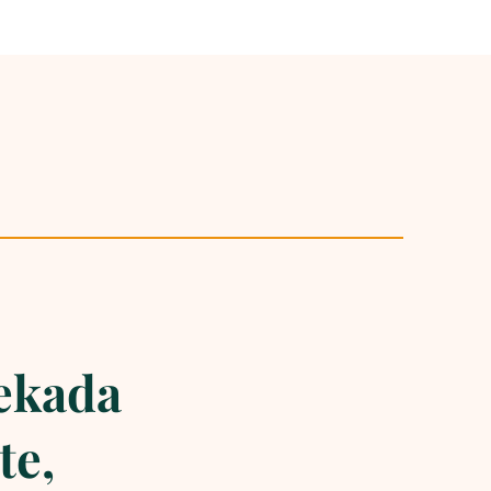
ekada
te,