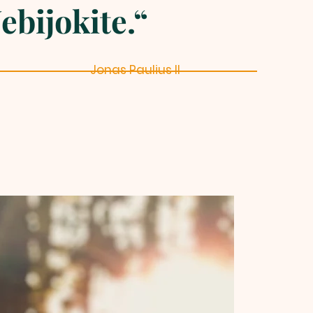
ebijokite.“
Jonas Paulius II