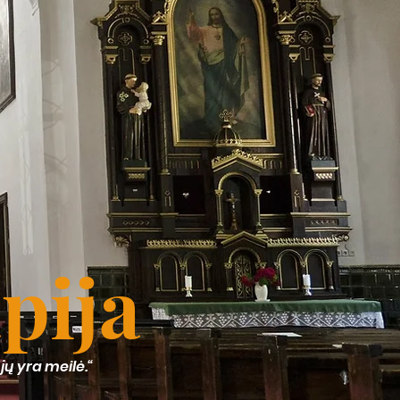
apija
 jų yra meilė.“