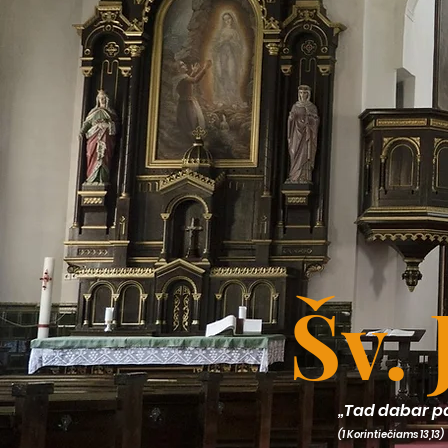
Šv.
„Tad dabar pasi
(1 Korintiečiams 13,13)