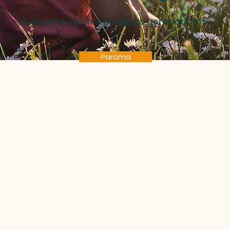
Dėkojame visiems parapijos geradariams!
Parama